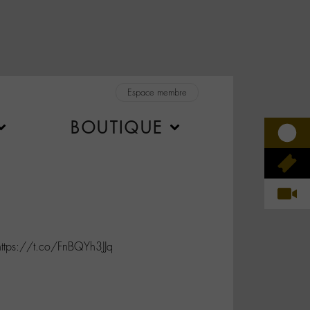
Espace membre
BOUTIQUE
tps://t.co/FnBQYh3JJq