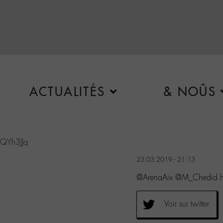
ACTUALITÉS
& NOÛS
BQYh3JJq
23.03.2019 - 21:13
@ArenaAix @M_Chedid ht
Voir sur twitter