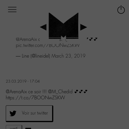
Afficher
Panneau de gestion des cookies
Labo
Connex
-
le
M-
menu
Aller
@ArenaAix
ce soir !!!
@M_Chedid
💕💕💕
au
pic.twitter.com/7BOONwZSKW
menu
Aller
— Line (@lineidel)
March 23, 2019
au
contenu
Aller
à
23.03.2019 - 17:04
la
recherche
@ArenaAix ce soir !!! @M_Chedid 💕💕💕
https://t.co/7BOONwZSKW
Voir sur twitter