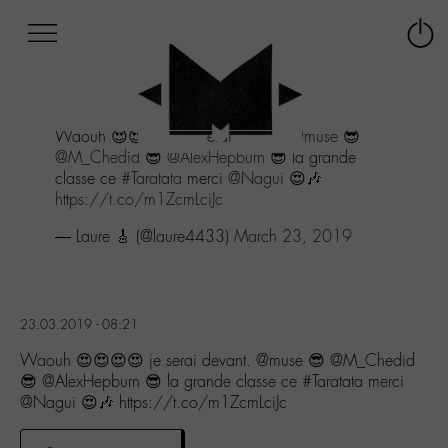
Afficher
Panneau de gestion des cookies
Labo
Connex
-
le
M-
menu
Aller
Waouh 😍😍😍😍 je serai devant.
@muse
😎
au
@M_Chedid
😎
@AlexHepburn
😎 la grande
menu
classe ce
#Taratata
merci
@Nagui
😍🎶
Aller
https://t.co/m1ZcmLciJc
au
contenu
— Laure 🎸 (@laure4433)
March 23, 2019
Aller
à
la
recherche
23.03.2019 - 08:21
Waouh 😍😍😍😍 je serai devant. @muse 😎 @M_Chedid
😎 @AlexHepburn 😎 la grande classe ce #Taratata merci
@Nagui 😍🎶 https://t.co/m1ZcmLciJc