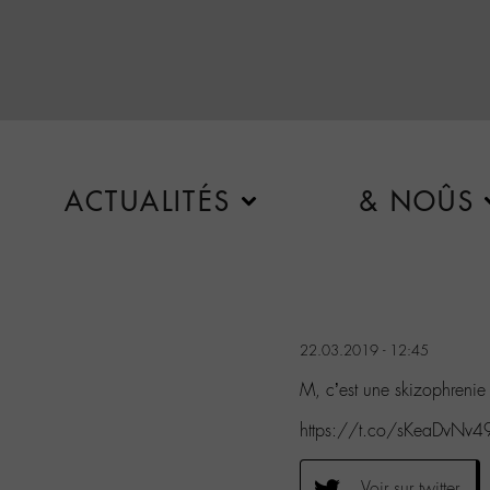
ACTUALITÉS
& NOÛS
22.03.2019 - 12:45
M, c’est une skizophrenie
https://t.co/sKeaDvNv4
Voir sur twitter