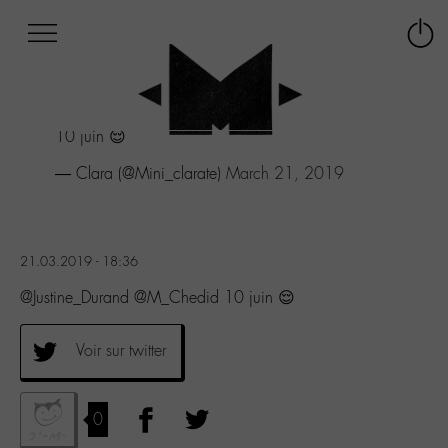
Afficher
Panneau de gestion des cookies
Labo
Connex
-
le
M-
menu
Aller
10 juin 😌
au
menu
— Clara (@Mini_clarate)
March 21, 2019
Aller
au
contenu
Aller
21.03.2019 - 18:36
à
la
@Justine_Durand @M_Chedid 10 juin 😌
recherche
Voir sur twitter
0