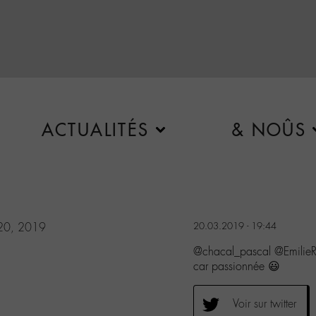
ACTUALITÉS
& NOÛS
20, 2019
20.03.2019 - 19:44
@chacal_pascal @EmilieR
car passionnée 😃
Voir sur twitter