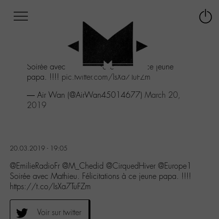
Afficher
Panneau de gestion des cookies
Labo
Connex
-
le
M-
menu
Aller
Soirée avec Mathieu. Félicitations à ce jeune
au
papa. !!!!
pic.twitter.com/IsXa7TuFZm
menu
Aller
— Air Wan (@AirWan45014677)
March 20,
au
2019
contenu
Aller
à
la
20.03.2019 - 19:05
recherche
@EmilieRadioFr @M_Chedid @CirquedHiver @Europe1
Soirée avec Mathieu. Félicitations à ce jeune papa. !!!!
https://t.co/IsXa7TuFZm
Voir sur twitter