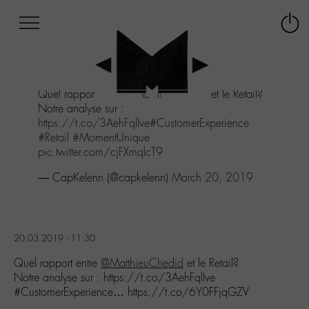
Afficher
Panneau de gestion des cookies
Labo
Connex
-
le
M-
menu
Aller
Quel rapport entre
@MatthieuChedid
et le Retail?
au
Notre analyse sur :
menu
https://t.co/3AehFqlIve
#CustomerExperience
Aller
#Retail
#MomentUnique
au
pic.twitter.com/cjFXmqlcT9
contenu
Aller
— CapKelenn (@capkelenn)
March 20, 2019
à
la
recherche
20.03.2019 - 11:30
Quel rapport entre
@MatthieuChedid
et le Retail?
Notre analyse sur : https://t.co/3AehFqlIve
#CustomerExperience… https://t.co/6Y0FFjqGZV