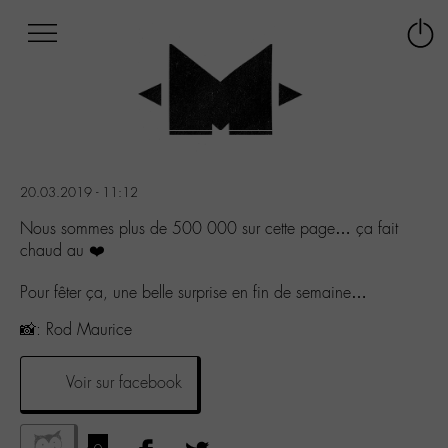
Afficher
Panneau de gestion des cookies
Labo
Connex
-
le
M-
menu
Aller
au
menu
Aller
20.03.2019 - 11:12
au
contenu
Nous sommes plus de 500 000 sur cette page… ça fait
Aller
chaud au ❤️
à
la
Pour fêter ça, une belle surprise en fin de semaine…
recherche
📸: Rod Maurice
Voir sur facebook