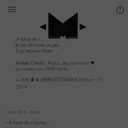
Afficher
Panneau de gestion des cookies
Labo
Connex
-
le
M-
menu
Aller
"À force de m'écrire.....
au
Je me découvre un peu......
menu
Et je retrouve l'Autre......."
Aller
au
Andrée Chedid .
#ligue_des_optimistes
💗
contenu
pic.twitter.com/EPBkYdjHFu
Aller
à
— BiBi 🎗 ✡ (@BRIGITTEDANINO)
March 19,
la
2019
recherche
19.03.2019 - 22:49
« À force de m’écrire…..