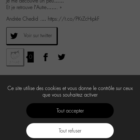
Je me découvre un peu……
Et je retrouve l’Autre……. »
Andrée Chedid .… https://t.co/PKrZcHipkF
Voir sur twitter
0
Ce site utilise des cookies et vous donne le contrôle sur ceux
que vous souhaitez activer
Tout accepter
Tout refuser