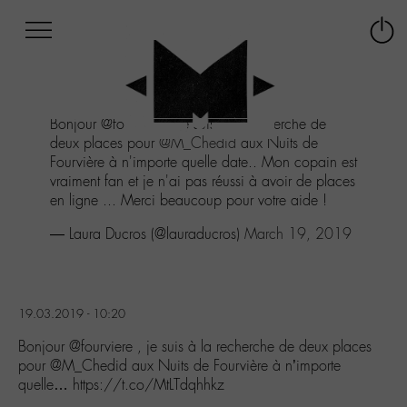
Afficher
Panneau de gestion des cookies
Labo
Connex
-
le
M-
menu
Aller
Bonjour @fourviere , je suis à la recherche de
au
deux places pour
@M_Chedid
aux Nuits de
menu
Fourvière à n'importe quelle date.. Mon copain est
Aller
vraiment fan et je n'ai pas réussi à avoir de places
au
en ligne ... Merci beaucoup pour votre aide !
contenu
Aller
— Laura Ducros (@lauraducros)
March 19, 2019
à
la
recherche
19.03.2019 - 10:20
Bonjour @fourviere , je suis à la recherche de deux places
pour @M_Chedid aux Nuits de Fourvière à n’importe
quelle… https://t.co/MtLTdqhhkz