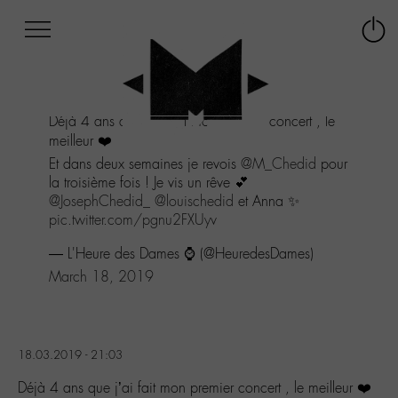
Afficher
Panneau de gestion des cookies
Labo
Connex
-
le
M-
menu
Aller
Déjà 4 ans que j'ai fait mon premier concert , le
au
meilleur ❤️
menu
Aller
Et dans deux semaines je revois
@M_Chedid
pour
au
la troisième fois ! Je vis un rêve 💕
contenu
@JosephChedid_
@louischedid
et Anna ✨
Aller
pic.twitter.com/pgnu2FXUyv
à
— L'Heure des Dames ⌚️ (@HeuredesDames)
la
recherche
March 18, 2019
18.03.2019 - 21:03
Déjà 4 ans que j’ai fait mon premier concert , le meilleur ❤️