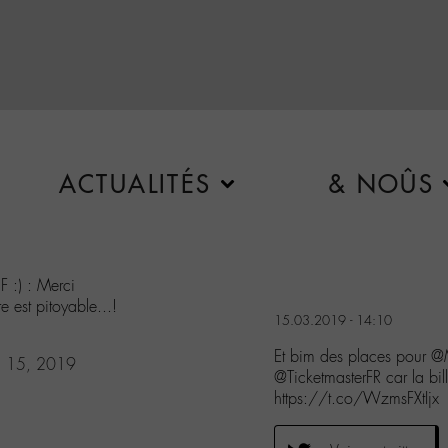
ACTUALITÉS
& NOÛS
 :) : Merci
e est pitoyable...!
15.03.2019 - 14:10
Et bim des places pour 
h 15, 2019
@TicketmasterFR car la bil
https://t.co/WzmsFXtIjx