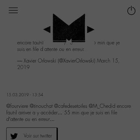
Afficher
Panneau de gestion des cookies
Labo
Connex
-
le
M-
menu
Aller
encore faut-il arriver a y accéder... 55 min que je
au
suis en file d'attente ou en erreur...
menu
Aller
— Xavier Orlowski (@XavierOrlowski)
March 15,
au
2019
contenu
Aller
à
la
15.03.2019 - 13:54
recherche
@fourviere @tinouchat @cafedesetoiles @M_Chedid encore
faut-il arriver a y accéder… 55 min que je suis en file
d’attente ou en erreur…
Voir sur twitter