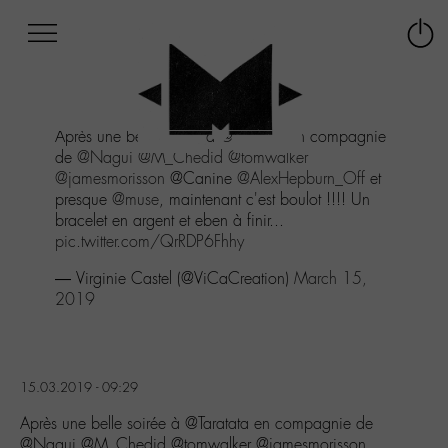
Afficher
Panneau de gestion des cookies
Labo
Connex
-
le
M-
menu
Aller
Après une belle soirée à
@Taratata
en compagnie
au
de
@Nagui
@M_Chedid
@tomwalker
menu
@jamesmorisson
@Canine
@AlexHepburn_Off
et
Aller
presque
@muse
, maintenant c'est boulot !!!! Un
au
bracelet en argent et eben à finir...
contenu
pic.twitter.com/QrRDP6Fhhy
Aller
à
— Virginie Castel (@ViCaCreation)
March 15,
la
2019
recherche
15.03.2019 - 09:29
Après une belle soirée à @Taratata en compagnie de
@Nagui @M_Chedid @tomwalker @jamesmorisson