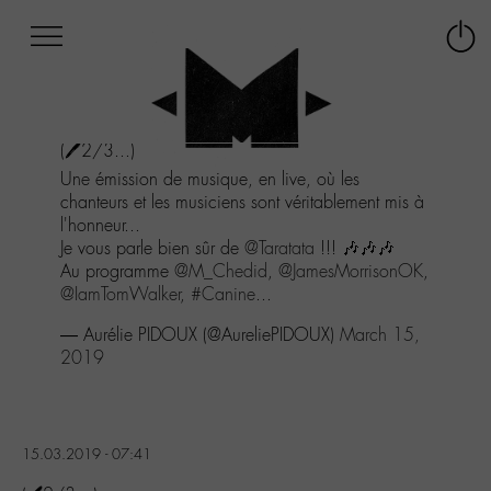
Afficher
Panneau de gestion des cookies
Labo
Connex
-
le
M-
menu
Aller
(🖊️2/3...)
au
menu
Une émission de musique, en live, où les
Aller
chanteurs et les musiciens sont véritablement mis à
au
l'honneur...
contenu
Je vous parle bien sûr de
@Taratata
!!! 🎶🎶🎶
Aller
Au programme
@M_Chedid
,
@JamesMorrisonOK
,
à
@IamTomWalker
,
#Canine
...
la
— Aurélie PIDOUX (@AureliePIDOUX)
March 15,
recherche
2019
15.03.2019 - 07:41