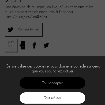
(🖊️2/3…)
Une émission de musique, en live, où les chanteurs et les
musiciens sont véritablement mis à l’honneur..…
https://t.co/lM25x4kFQa
Voir sur twitter
0
Ce site utilise des cookies et vous donne le contrôle sur ceux
que vous souhaitez activer
Tout accepter
Tout refuser