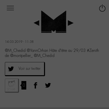
Afficher
Panneau de gestion des cookies
Labo
Connex
-
le
M-
menu
Aller
au
menu
14.03.2019 - 11:38
Aller
au
@M_Chedid @YannOrhan Hâte d’être au 29/03 #Zenith
contenu
de @montpellier_ @M_Chedid
Aller
à
Voir sur twitter
la
recherche
0