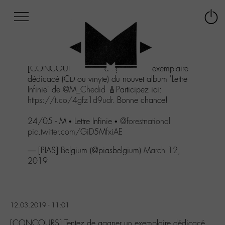
Afficher
Panneau de gestion des cookies
Labo
Connex
-
le
M-
menu
Aller
[CONCOURS] Tentez de gagner un exemplaire
au
dédicacé (CD ou vinyle) du nouvel album 'Lettre
menu
Infinie' de
@M_Chedid
🎸Participez ici:
Aller
https://t.co/4gfz1d9udr
. Bonne chance!
au
contenu
24/05 - M • Lettre Infinie •
@forestnational
Aller
pic.twitter.com/GiD5MfxiAE
à
la
— [PIAS] Belgium (@piasbelgium)
March 12,
recherche
2019
12.03.2019 - 11:01
[CONCOURS] Tentez de gagner un exemplaire dédicacé