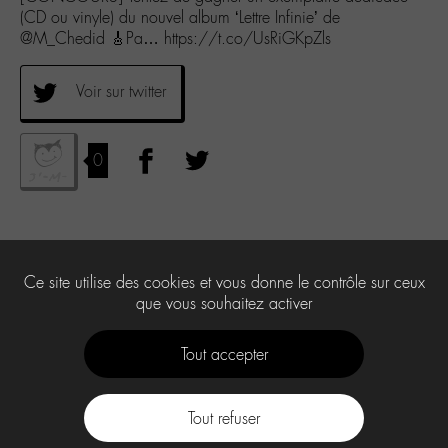
(CD ou vinyle) du nouvel album ‘Lettre Infinie’ de
@M_Chedid 🎸Pa… https://t.co/UsRiGKpZls
Voir sur twitter
0
Ce site utilise des cookies et vous donne le contrôle sur ceux
que vous souhaitez activer
Tout accepter
Tout refuser