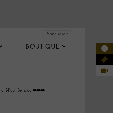
Espace membre
BOUTIQUE
id @RobinBernaud ❤️❤️❤️