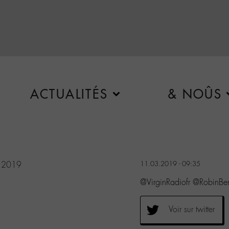
ACTUALITÉS
& NOÛS
 2019
11.03.2019 - 09:35
@VirginRadiofr @RobinBe
Voir sur twitter