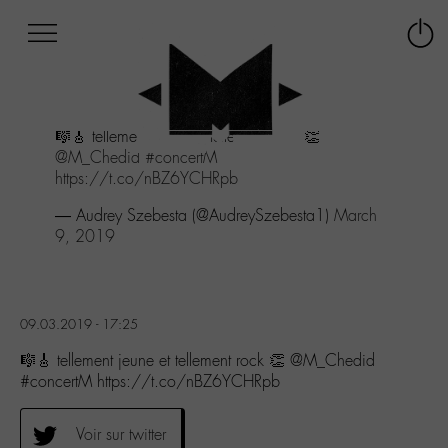
Afficher
Panneau de gestion des cookies
Labo
Connex
-
le
M-
menu
Aller
🎼🎸 tellement jeune et tellement rock 👏
au
@M_Chedid
#concertM
menu
https://t.co/nBZ6YCHRpb
Aller
au
— Audrey Szebesta (@AudreySzebesta1)
March
contenu
9, 2019
Aller
à
la
recherche
09.03.2019 - 17:25
🎼🎸 tellement jeune et tellement rock 👏 @M_Chedid
#concertM https://t.co/nBZ6YCHRpb
Voir sur twitter