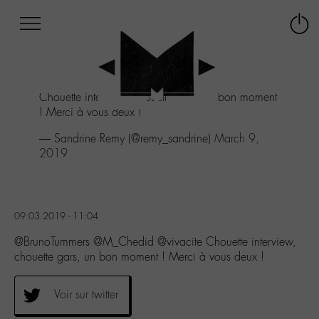
Afficher
Panneau de gestion des cookies
Labo
Connex
-
le
M-
menu
Aller
Chouette interview, chouette gars, un bon moment
au
! Merci à vous deux !
menu
Aller
— Sandrine Remy (@remy_sandrine)
March 9,
au
2019
contenu
Aller
à
la
09.03.2019 - 11:04
recherche
@BrunoTummers @M_Chedid @vivacite Chouette interview,
chouette gars, un bon moment ! Merci à vous deux !
Voir sur twitter