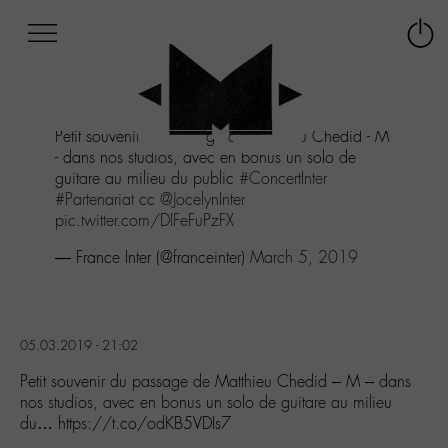
Afficher
Panneau de gestion des cookies
Labo
Connex
-
le
M-
menu
Aller
Petit souvenir du passage de Matthieu Chedid - M
au
- dans nos studios, avec en bonus un solo de
menu
guitare au milieu du public
#ConcertInter
Aller
#Partenariat
cc
@JocelynInter
au
pic.twitter.com/DIFeFuPzFX
contenu
Aller
— France Inter (@franceinter)
March 5, 2019
à
la
recherche
05.03.2019 - 21:02
Petit souvenir du passage de Matthieu Chedid – M – dans
nos studios, avec en bonus un solo de guitare au milieu
du… https://t.co/odKB5VDIs7