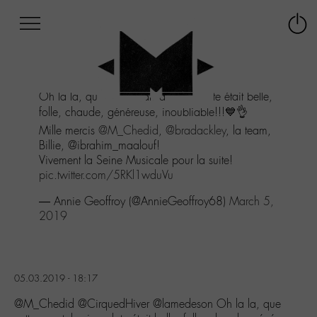
Afficher
Panneau de gestion des cookies
Labo
Connex
-
le
M-
menu
Aller
Oh la la, que cette avant-derniere date était belle,
au
folle, chaude, généreuse, inoubliable!!!💙👌
menu
Aller
Mille mercis
@M_Chedid
,
@bradackley
, la team,
au
Billie, @ibrahim_maalouf!
contenu
Vivement la Seine Musicale pour la suite!
Aller
pic.twitter.com/5RKl1wduVu
à
— Annie Geoffroy (@AnnieGeoffroy68)
March 5,
la
2019
recherche
05.03.2019 - 18:17
@M_Chedid @CirquedHiver @lamedeson Oh la la, que