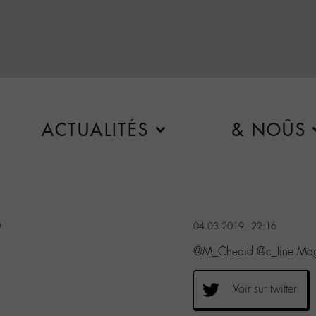
ACTUALITÉS
& NOÛS
9
04.03.2019 - 22:16
@M_Chedid @c_Iine Magn
Voir sur twitter