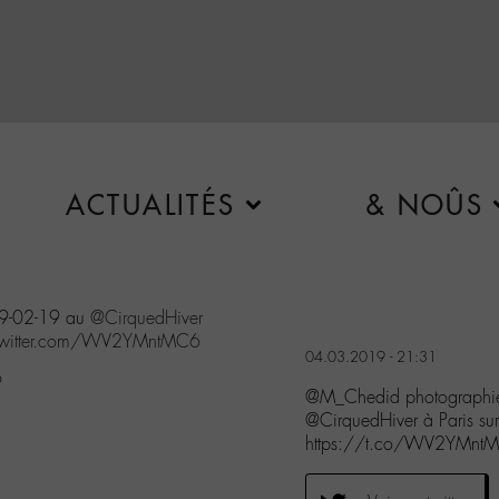
ACTUALITÉS
& NOÛS
19-02-19 au
@CirquedHiver
.twitter.com/WV2YMntMC6
04.03.2019 - 21:31
9
@M_Chedid photographié
@CirquedHiver à Paris sur l
https://t.co/WV2YMnt