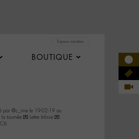
Espace membre
BOUTIQUE
 par @c_iine le 19-02-19 au
a tournée 💌 Lettre Infinie 💌
MC6