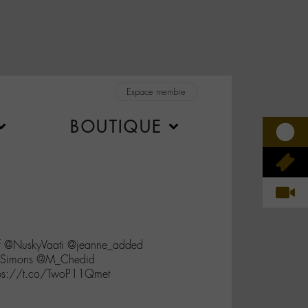
Espace membre
BOUTIQUE
ff @NuskyVaati @jeanne_added
tSimons @M_Chedid
ps://t.co/TwoP11Qmet