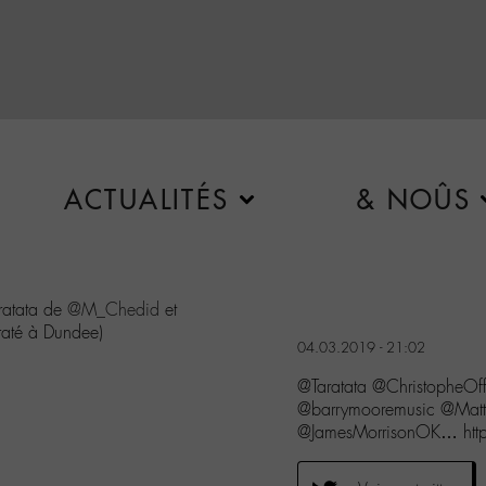
ACTUALITÉS
& NOÛS
ratata de
@M_Chedid
et
raté à Dundee)
04.03.2019 - 21:02
@Taratata @ChristopheO
@barrymooremusic @Mat
@JamesMorrisonOK… htt