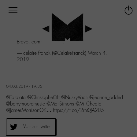
Afficher
Panneau de gestion des cookies
Labo
Connex
-
le
M-
menu
Aller
Bravo, comme d'hab...
au
menu
— celaire franck (@CelaireFranck)
March 4,
Aller
2019
au
contenu
Aller
à
04.03.2019 - 19:35
la
recherche
@Taratata @ChristopheOff @NuskyVaati @jeanne_added
@barrymooremusic @MattSimons @M_Chedid
@JamesMorrisonOK… https://t.co/2rnt0JA2D5
Voir sur twitter