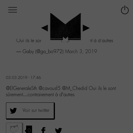
Afficher
Panneau de gestion des cookies
Labo
Connex
-
le
M-
menu
Aller
Oui ils le sont sûrement...contrairement à d'autres
au
menu
— Gaby (@ga_bo972)
March 3, 2019
Aller
au
contenu
Aller
03.03.2019 - 17:46
à
la
@ElGeneraleSth @cavousf5 @M_Chedid Oui ils le sont
recherche
sûrement…contrairement à d’autres
Voir sur twitter
0