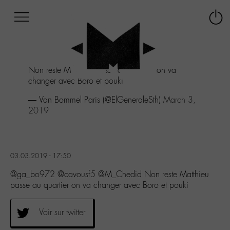
Afficher
Panneau de gestion des cookies
Labo
Connex
-
le
M-
menu
Aller
Non reste Matthieu passe au quartier on va
au
changer avec Boro et pouki
menu
Aller
— Van Bommel Paris (@ElGeneraleSth)
March 3,
au
2019
contenu
Aller
à
la
03.03.2019 - 17:50
recherche
@ga_bo972 @cavousf5 @M_Chedid Non reste Matthieu
passe au quartier on va changer avec Boro et pouki
Voir sur twitter