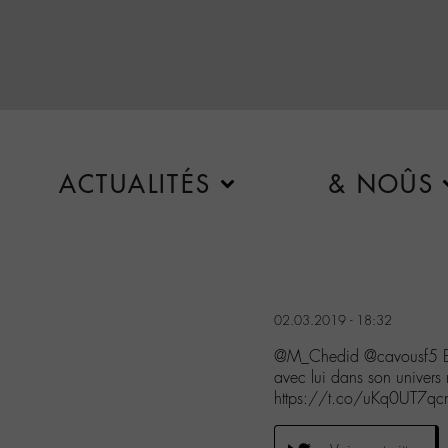
ACTUALITÉS
& NOÛS
02.03.2019 - 18:32
@M_Chedid @cavousf5 Ex
avec lui dans son univers 
https://t.co/uKq0UT7qc