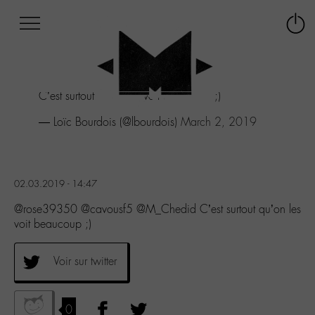
Afficher
Panneau de gestion des cookies
Labo
Connex
-
le
M-
menu
Aller
C’est surtout qu’on les voit beaucoup ;)
au
menu
— Loïc Bourdois (@lbourdois)
March 2, 2019
Aller
au
contenu
Aller
02.03.2019 - 14:47
à
la
@rose39350 @cavousf5 @M_Chedid C’est surtout qu’on les
recherche
voit beaucoup ;)
Voir sur twitter
0