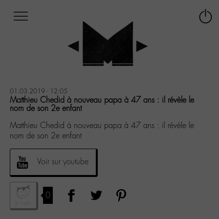
Afficher
Panneau de gestion des cookies
Labo
Connex
-
le
M-
menu
Aller
au
menu
Aller
01.03.2019 - 12:05
au
Matthieu Chedid à nouveau papa à 47 ans : il révèle le
nom de son 2e enfant
contenu
Aller
Matthieu Chedid à nouveau papa à 47 ans : il révèle le
à
nom de son 2e enfant
la
recherche
Voir sur youtube
0