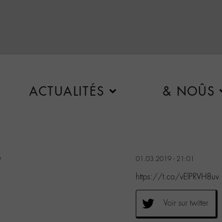
ACTUALITÉS
& NOÛS
9
01.03.2019 - 21:01
https://t.co/vElPRVH8uv
Voir sur twitter