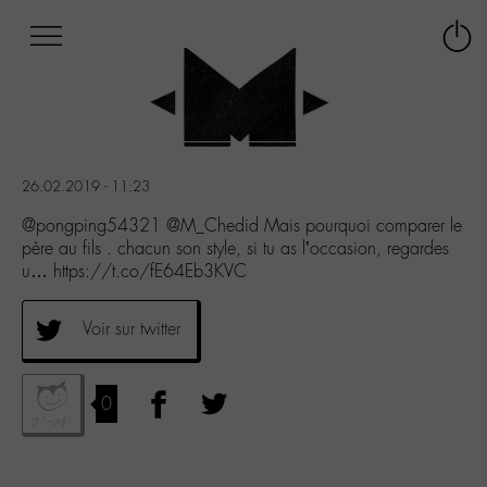
Afficher
Panneau de gestion des cookies
Labo
Connex
-
le
M-
menu
Aller
au
menu
26.02.2019 - 11:23
Aller
au
@pongping54321 @M_Chedid Mais pourquoi comparer le
contenu
père au fils . chacun son style, si tu as l’occasion, regardes
Aller
u… https://t.co/fE64Eb3KVC
à
la
Voir sur twitter
recherche
0