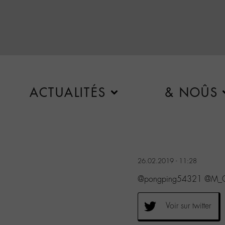
ACTUALITÉS
& NOÛS
26.02.2019 - 11:28
@pongping54321 @M_Che
Voir sur twitter