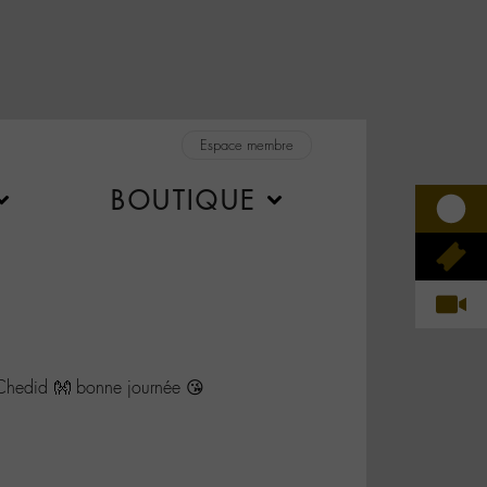
Espace membre
BOUTIQUE
did 👐 bonne journée 😘