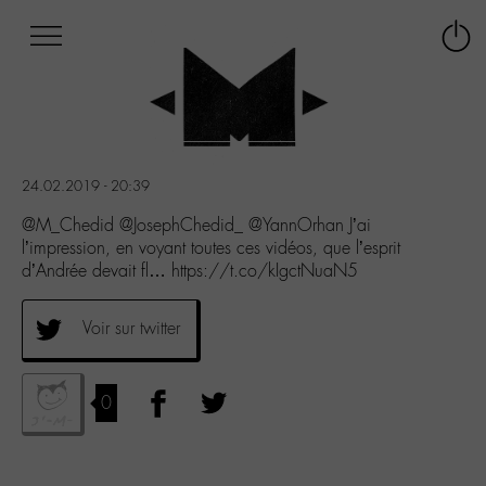
Afficher
Panneau de gestion des cookies
Labo
Connex
-
le
M-
menu
Aller
au
menu
24.02.2019 - 20:39
Aller
au
@M_Chedid @JosephChedid_ @YannOrhan J’ai
contenu
l’impression, en voyant toutes ces vidéos, que l’esprit
Aller
d’Andrée devait fl… https://t.co/kIgctNuaN5
à
la
Voir sur twitter
recherche
0