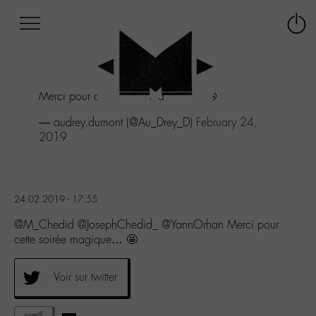
Afficher
Panneau de gestion des cookies
Labo
Connex
-
le
M-
menu
Aller
Merci pour cette soirée magique... 🤩
au
menu
— audrey.dumont (@Au_Drey_D)
February 24,
Aller
2019
au
contenu
Aller
à
24.02.2019 - 17:55
la
recherche
@M_Chedid @JosephChedid_ @YannOrhan Merci pour
cette soirée magique… 🤩
Voir sur twitter