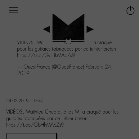
Afficher
Panneau de gestion des cookies
Labo
Connex
-
le
M-
menu
Aller
VIDÉOS. Matthieu Chedid, alias M, a craqué
au
pour les guitares fabriquées par ce luthier breton
menu
https://t.co/GbHkMAbZs9
Aller
au
— Ouest-France (@OuestFrance)
February 24,
contenu
2019
Aller
à
la
recherche
24.02.2019 - 10:54
VIDÉOS. Matthieu Chedid, alias M, a craqué pour les
guitares fabriquées par ce luthier breton
https://t.co/GbHkMAbZs9