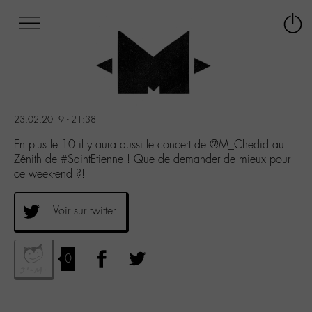
Afficher
Panneau de gestion des cookies
Labo
Connex
-
le
M-
menu
Aller
au
menu
23.02.2019 - 21:38
Aller
au
En plus le 10 il y aura aussi le concert de @M_Chedid au
contenu
Zénith de #SaintEtienne ! Que de demander de mieux pour
Aller
ce week-end ?!
à
la
Voir sur twitter
recherche
0