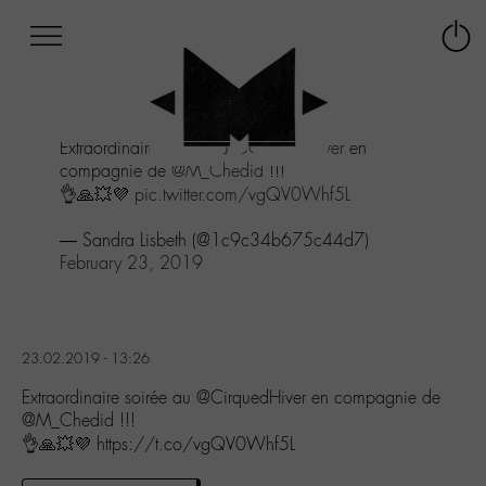
Afficher
Panneau de gestion des cookies
Labo
Connex
-
le
M-
menu
Aller
Extraordinaire soirée au
@CirquedHiver
en
au
compagnie de
@M_Chedid
!!!
menu
👌🙏💥💜
pic.twitter.com/vgQV0Whf5L
Aller
au
— Sandra Lisbeth (@1c9c34b675c44d7)
contenu
February 23, 2019
Aller
à
la
recherche
23.02.2019 - 13:26
Extraordinaire soirée au @CirquedHiver en compagnie de
@M_Chedid !!!
👌🙏💥💜 https://t.co/vgQV0Whf5L