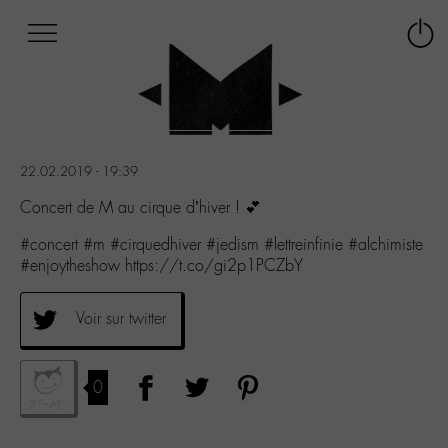
Afficher
Panneau de gestion des cookies
Labo
Connex
-
le
M-
menu
Aller
au
menu
22.02.2019 - 19:39
Aller
au
Concert de M au cirque d’hiver ! 💕
contenu
#concert #m #cirquedhiver #jedism #lettreinfinie #alchimiste
Aller
#enjoytheshow https://t.co/gi2p1PCZbY
à
la
recherche
Voir sur twitter
0