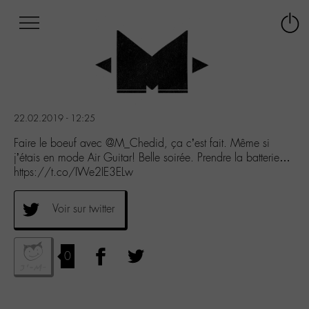
Afficher
Panneau de gestion des cookies
Labo
Connex
-
le
M-
menu
Aller
au
menu
22.02.2019 - 12:25
Aller
au
Faire le boeuf avec @M_Chedid, ça c’est fait. Même si
contenu
j’étais en mode Air Guitar! Belle soirée. Prendre la batterie…
Aller
https://t.co/IWe2IE3ELw
à
la
Voir sur twitter
recherche
0