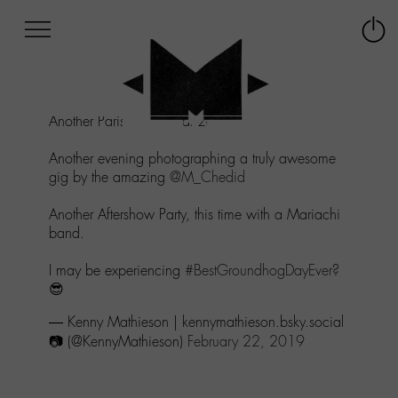
Afficher
Panneau de gestion des cookies
Labo
Connex
-
le
M-
menu
Aller
Another Paris morning at 2am-ish.
au
menu
Another evening photographing a truly awesome
Aller
gig by the amazing
@M_Chedid
au
contenu
Another Aftershow Party, this time with a Mariachi
Aller
band.
à
la
I may be experiencing
#BestGroundhogDayEver
?
recherche
😎
— Kenny Mathieson | kennymathieson.bsky.social
📷 (@KennyMathieson)
February 22, 2019