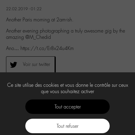
22.02.2019 - 01:22
Another Paris morning at 2am-ish.
Another evening photographing a truly awesome gig by the
amazing @M_Chedid
Ano… https://t.co/Er8x24u4Km
Voir sur twitter
Ce site utilise des cookies et vous donne le contrôle sur ceux
0
que vous souhaitez activer
Tout accepter
Tout refuser