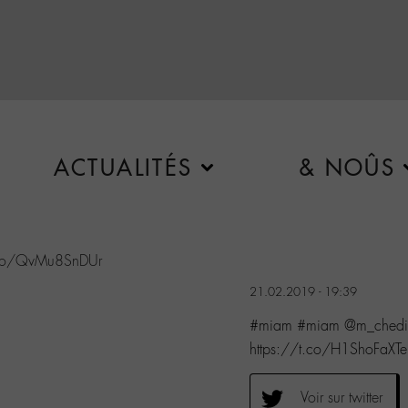
ACTUALITÉS
& NOÛS
.co/QvMu8SnDUr
21.02.2019 - 19:39
#miam #miam @m_chedid
https://t.co/H1ShoFaXTe
Voir sur twitter