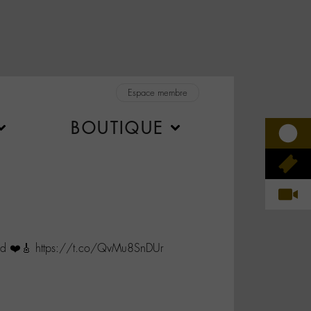
Espace membre
BOUTIQUE
 ❤️🎸 https://t.co/QvMu8SnDUr