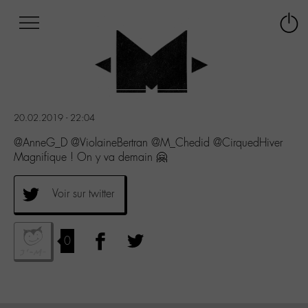
Afficher
Panneau de gestion des cookies
Labo
Connex
-
le
M-
menu
Aller
au
menu
20.02.2019 - 22:04
Aller
au
@AnneG_D @ViolaineBertran @M_Chedid @CirquedHiver
contenu
Magnifique ! On y va demain 🤗
Aller
à
Voir sur twitter
la
recherche
0