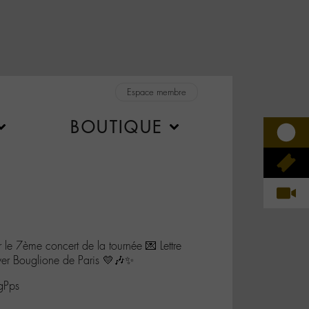
Espace membre
BOUTIQUE
e 7ème concert de la tournée 💌 Lettre
ver Bouglione de Paris 💛🎶✨
gPps