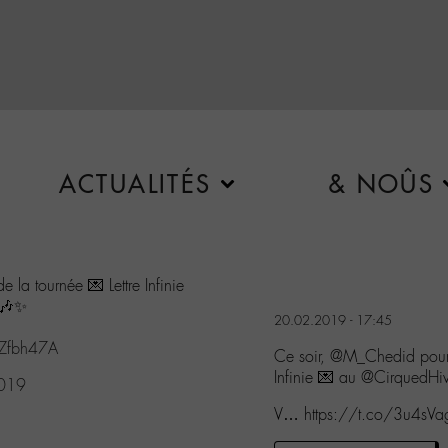
ACTUALITÉS
& NOÛS
 la tournée 💌 Lettre Infinie
🎶✨
20.02.2019 - 17:45
kZfbh47A
Ce soir, @M_Chedid pour l
Infinie 💌 au @CirquedHi
2019
V… https://t.co/3u4sVa