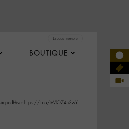
Espace membre
BOUTIQUE
quedHiver https://t.co/tWlO74h3wY