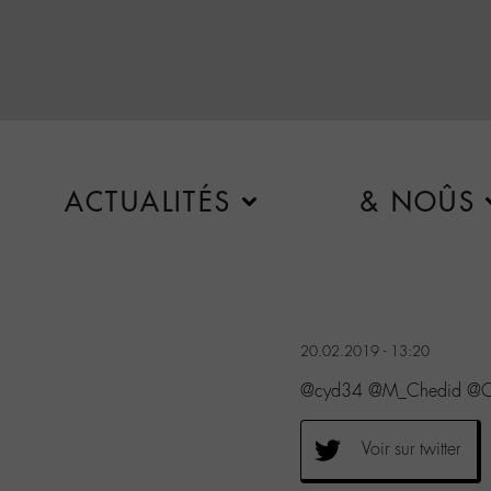
ACTUALITÉS
& NOÛS
20.02.2019 - 13:20
@cyd34 @M_Chedid @Cir
Voir sur twitter