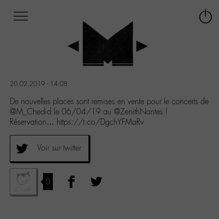
Afficher
Panneau de gestion des cookies
Labo
Connex
-
le
M-
menu
Aller
au
menu
20.02.2019 - 14:08
Aller
au
De nouvelles places sont remises en vente pour le concerts de
contenu
@M_Chedid le 06/04/19 au @ZenithNantes !
Aller
Réservation… https://t.co/DgchYFMaRv
à
la
Voir sur twitter
recherche
0