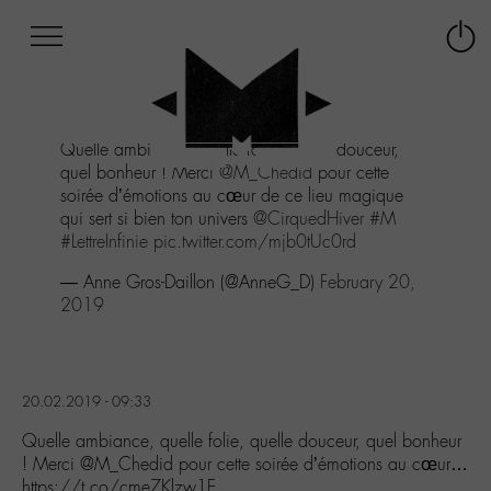
Afficher
Panneau de gestion des cookies
Labo
Connex
-
le
M-
menu
Aller
Quelle ambiance, quelle folie, quelle douceur,
au
quel bonheur ! Merci
@M_Chedid
pour cette
menu
soirée d’émotions au cœur de ce lieu magique
Aller
qui sert si bien ton univers
@CirquedHiver
#M
au
#LettreInfinie
pic.twitter.com/mjb0tUc0rd
contenu
Aller
— Anne Gros-Daillon (@AnneG_D)
February 20,
à
2019
la
recherche
20.02.2019 - 09:33
Quelle ambiance, quelle folie, quelle douceur, quel bonheur
! Merci @M_Chedid pour cette soirée d’émotions au cœur…
https://t.co/cme7Klzw1E